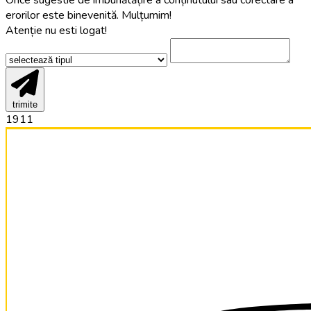
Orice sugestie de îmbunătățire a conținutului sau corectare a
erorilor este binevenită. Mulțumim!
Atenție nu esti logat!
trimite
1911