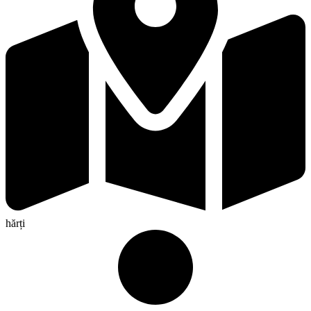
hărți