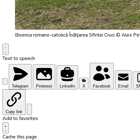
Biserica romano-catolică Înălţarea Sfintei Cruci © Alex Pe
Text to speech
Telegram
Pinterest
LinkedIn
X
Facebook
Email
S
Copy link
Add to favorites
Cache this page